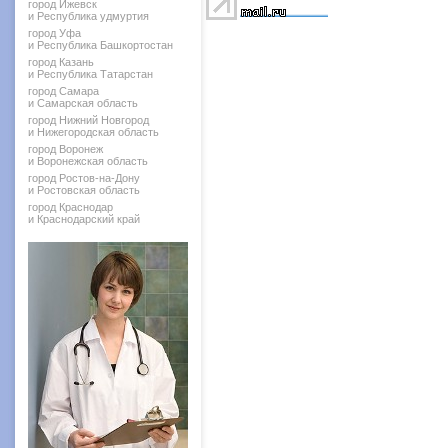
город Ижевск
и Республика удмуртия
город Уфа
и Республика Башкортостан
город Казань
и Республика Татарстан
город Самара
и Самарская область
город Нижний Новгород
и Нижегородская область
город Воронеж
и Воронежская область
город Ростов-на-Дону
и Ростовская область
город Краснодар
и Краснодарский край