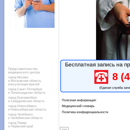
Бесплатная запись на пр
Представительства
медицинского центра:
8 (4
город Москва
и Московская область
консультации врачей
(Единая служба зап
город Санкт-Петербург
и Ленинградская область
город Екатеринбург
Полезная информация:
и Свердловская область
город Новосибирск
Медицинский словарь
и Новосибирская область
Политика конфиденциальности
город Челябинск
и Челябинская область
город Пермь
и Пермский край