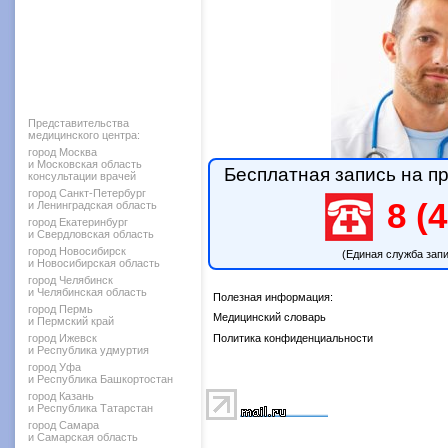
Представительства
медицинского центра:
город Москва
и Московская область
Бесплатная запись на пр
консультации врачей
город Санкт-Петербург
8 (4
и Ленинградская область
город Екатеринбург
и Свердловская область
город Новосибирск
(Единая служба зап
и Новосибирская область
город Челябинск
и Челябинская область
Полезная информация:
город Пермь
Медицинский словарь
и Пермский край
город Ижевск
Политика конфиденциальности
и Республика удмуртия
город Уфа
и Республика Башкортостан
город Казань
и Республика Татарстан
город Самара
и Самарская область