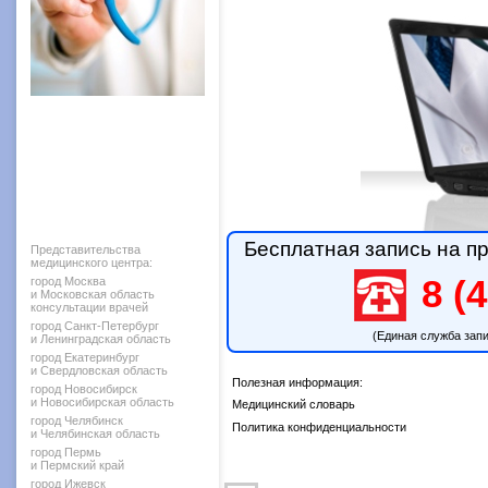
Бесплатная запись на пр
Представительства
медицинского центра:
8 (4
город Москва
и Московская область
консультации врачей
город Санкт-Петербург
(Единая служба зап
и Ленинградская область
город Екатеринбург
и Свердловская область
Полезная информация:
город Новосибирск
и Новосибирская область
Медицинский словарь
город Челябинск
Политика конфиденциальности
и Челябинская область
город Пермь
и Пермский край
город Ижевск