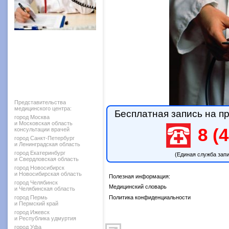
Представительства
медицинского центра:
Бесплатная запись на пр
город Москва
и Московская область
8 (4
консультации врачей
город Санкт-Петербург
и Ленинградская область
город Екатеринбург
(Единая служба зап
и Свердловская область
город Новосибирск
и Новосибирская область
Полезная информация:
город Челябинск
Медицинский словарь
и Челябинская область
город Пермь
Политика конфиденциальности
и Пермский край
город Ижевск
и Республика удмуртия
город Уфа