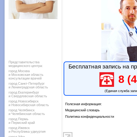
Представительства
Бесплатная запись на пр
медицинского центра:
город Москва
и Московская область
8 (4
консультации врачей
город Санкт-Петербург
и Ленинградская область
(Единая служба зап
город Екатеринбург
и Свердловская область
город Новосибирск
Полезная информация:
и Новосибирская область
город Челябинск
Медицинский словарь
и Челябинская область
Политика конфиденциальности
город Пермь
и Пермский край
город Ижевск
и Республика удмуртия
город Уфа