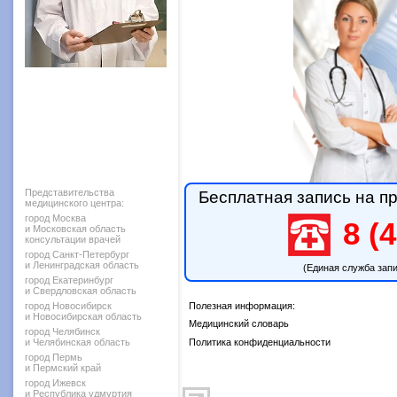
Представительства
Бесплатная запись на пр
медицинского центра:
город Москва
8 (4
и Московская область
консультации врачей
город Санкт-Петербург
и Ленинградская область
(Единая служба зап
город Екатеринбург
и Свердловская область
город Новосибирск
Полезная информация:
и Новосибирская область
Медицинский словарь
город Челябинск
и Челябинская область
Политика конфиденциальности
город Пермь
и Пермский край
город Ижевск
и Республика удмуртия