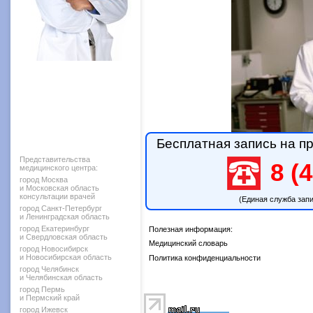
Бесплатная запись на пр
Представительства
8 (4
медицинского центра:
город Москва
и Московская область
консультации врачей
(Единая служба зап
город Санкт-Петербург
и Ленинградская область
город Екатеринбург
Полезная информация:
и Свердловская область
Медицинский словарь
город Новосибирск
и Новосибирская область
Политика конфиденциальности
город Челябинск
и Челябинская область
город Пермь
и Пермский край
город Ижевск