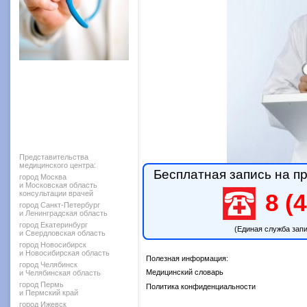
Представительства
медицинского центра:
Бесплатная запись на пр
город Москва
и Московская область
консультации врачей
8 (4
город Санкт-Петербург
и Ленинградская область
город Екатеринбург
(Единая служба зап
и Свердловская область
город Новосибирск
и Новосибирская область
Полезная информация:
город Челябинск
Медицинский словарь
и Челябинская область
город Пермь
Политика конфиденциальности
и Пермский край
город Ижевск