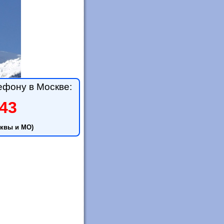
ефону в Москве:
-43
квы и МО)