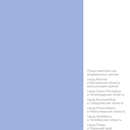
Представительства
медицинского центра:
город Москва
и Московская область
консультации врачей
город Санкт-Петербург
и Ленинградская область
город Екатеринбург
и Свердловская область
город Новосибирск
и Новосибирская область
город Челябинск
и Челябинская область
город Пермь
и Пермский край