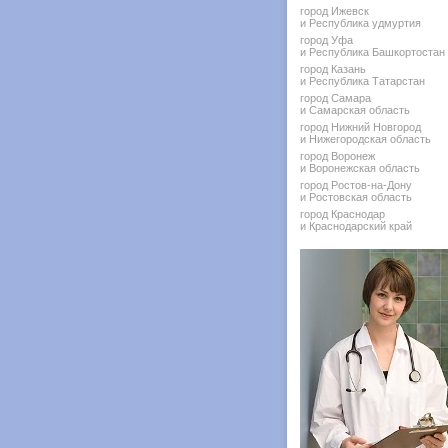
город Ижевск
и Республика удмуртия
город Уфа
и Республика Башкортостан
город Казань
и Республика Татарстан
город Самара
и Самарская область
город Нижний Новгород
и Нижегородская область
город Воронеж
и Воронежская область
город Ростов-на-Дону
и Ростовская область
город Краснодар
и Краснодарский край