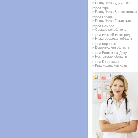
и Республика удмуртия
город Уфа
и Республика Башкортостан
город Казань
и Республика Татарстан
город Самара
и Самарская область
город Нижний Новгород
и Нижегородская область
город Воронеж
и Воронежская область
город Ростов-на-Дону
и Ростовская область
город Краснодар
и Краснодарский край