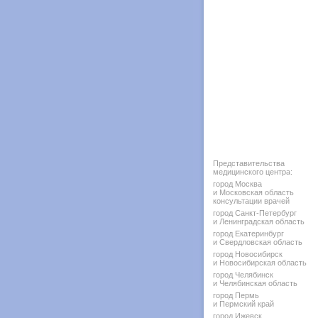
Представительства
медицинского центра:
город Москва
и Московская область
консультации врачей
город Санкт-Петербург
и Ленинградская область
город Екатеринбург
и Свердловская область
город Новосибирск
и Новосибирская область
город Челябинск
и Челябинская область
город Пермь
и Пермский край
город Ижевск