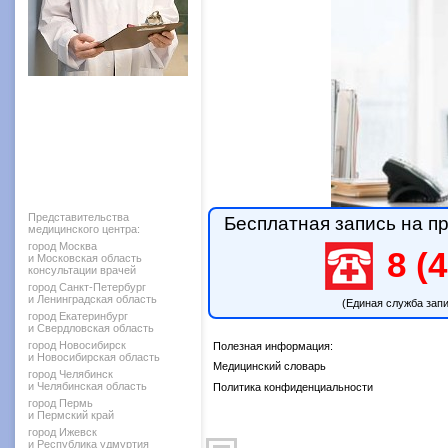
Представительства
Бесплатная запись на пр
медицинского центра:
город Москва
8 (4
и Московская область
консультации врачей
город Санкт-Петербург
и Ленинградская область
(Единая служба зап
город Екатеринбург
и Свердловская область
город Новосибирск
Полезная информация:
и Новосибирская область
Медицинский словарь
город Челябинск
и Челябинская область
Политика конфиденциальности
город Пермь
и Пермский край
город Ижевск
и Республика удмуртия