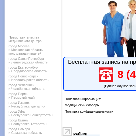
Представительства
медицинского центра:
город Москва
и Московская область
консультации врачей
город Санкт-Петербург
Бесплатная запись на пр
и Ленинградская область
город Екатеринбург
8 (4
и Свердловская область
город Новосибирск
и Новосибирская область
город Челябинск
(Единая служба зап
и Челябинская область
город Пермь
и Пермский край
Полезная информация:
город Ижевск
Медицинский словарь
и Республика удмуртия
город Уфа
Политика конфиденциальности
и Республика Башкортостан
город Казань
и Республика Татарстан
город Самара
и Самарская область