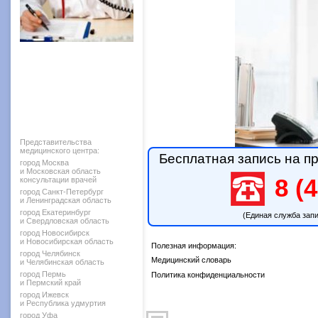
Представительства
медицинского центра:
Бесплатная запись на пр
город Москва
и Московская область
8 (4
консультации врачей
город Санкт-Петербург
и Ленинградская область
город Екатеринбург
(Единая служба зап
и Свердловская область
город Новосибирск
и Новосибирская область
Полезная информация:
город Челябинск
Медицинский словарь
и Челябинская область
город Пермь
Политика конфиденциальности
и Пермский край
город Ижевск
и Республика удмуртия
город Уфа