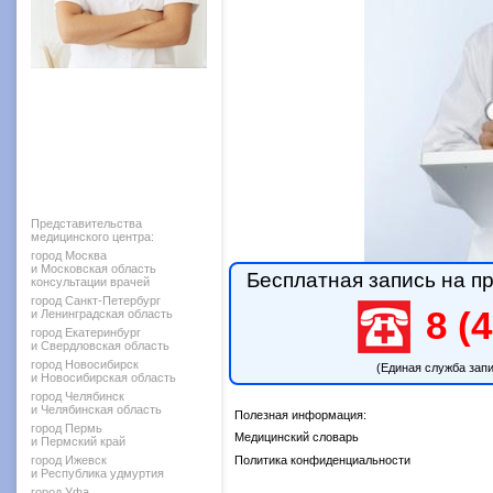
Представительства
медицинского центра:
город Москва
и Московская область
Бесплатная запись на пр
консультации врачей
город Санкт-Петербург
8 (4
и Ленинградская область
город Екатеринбург
и Свердловская область
город Новосибирск
(Единая служба зап
и Новосибирская область
город Челябинск
и Челябинская область
Полезная информация:
город Пермь
Медицинский словарь
и Пермский край
город Ижевск
Политика конфиденциальности
и Республика удмуртия
город Уфа