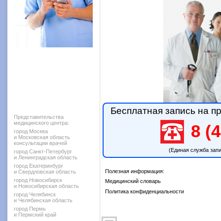
Бесплатная запись на пр
Представительства
медицинского центра:
8 (4
город Москва
и Московская область
консультации врачей
(Единая служба зап
город Санкт-Петербург
и Ленинградская область
город Екатеринбург
Полезная информация:
и Свердловская область
город Новосибирск
Медицинский словарь
и Новосибирская область
Политика конфиденциальности
город Челябинск
и Челябинская область
город Пермь
и Пермский край