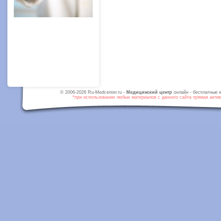
© 2006-2026 Ru-Medcenter.ru -
Медицинский центр
онлайн - бесплатные к
*при использовании любых материалов с данного сайта прямая активн