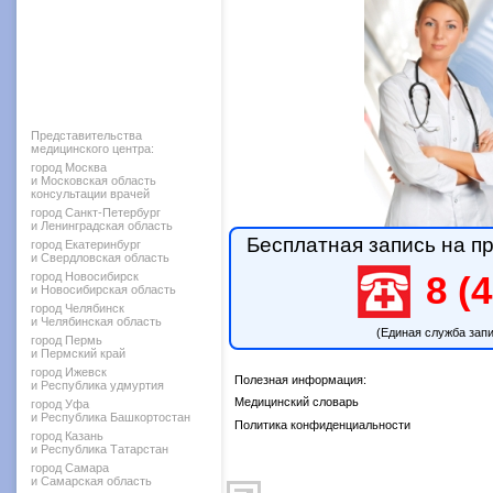
Представительства
медицинского центра:
город Москва
и Московская область
консультации врачей
город Санкт-Петербург
и Ленинградская область
Бесплатная запись на пр
город Екатеринбург
и Свердловская область
город Новосибирск
8 (4
и Новосибирская область
город Челябинск
и Челябинская область
(Единая служба зап
город Пермь
и Пермский край
город Ижевск
Полезная информация:
и Республика удмуртия
Медицинский словарь
город Уфа
и Республика Башкортостан
Политика конфиденциальности
город Казань
и Республика Татарстан
город Самара
и Самарская область