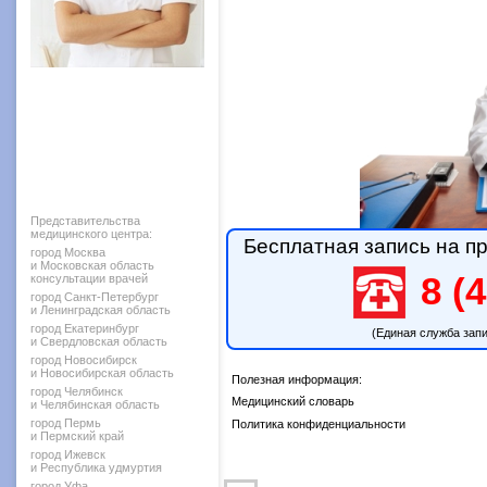
Представительства
медицинского центра:
Бесплатная запись на пр
город Москва
и Московская область
8 (4
консультации врачей
город Санкт-Петербург
и Ленинградская область
город Екатеринбург
(Единая служба зап
и Свердловская область
город Новосибирск
и Новосибирская область
Полезная информация:
город Челябинск
Медицинский словарь
и Челябинская область
город Пермь
Политика конфиденциальности
и Пермский край
город Ижевск
и Республика удмуртия
город Уфа