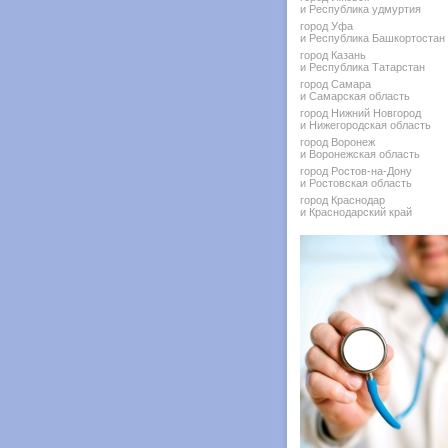
и Республика удмуртия
город Уфа
и Республика Башкортостан
город Казань
и Республика Татарстан
город Самара
и Самарская область
город Нижний Новгород
и Нижегородская область
город Воронеж
и Воронежская область
город Ростов-на-Дону
и Ростовская область
город Краснодар
и Краснодарский край