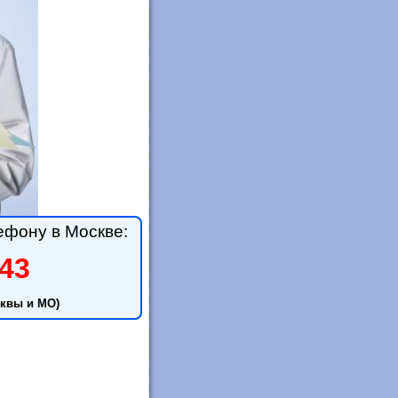
ефону в Москве:
-43
квы и МО)