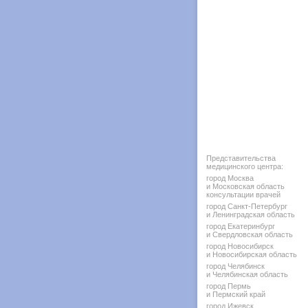
Представительства
медицинского центра:
город Москва
и Московская область
консультации врачей
город Санкт-Петербург
и Ленинградская область
город Екатеринбург
и Свердловская область
город Новосибирск
и Новосибирская область
город Челябинск
и Челябинская область
город Пермь
и Пермский край
город Ижевск