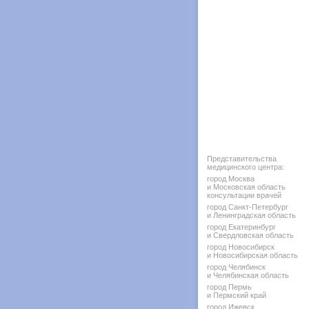
Представительства
медицинского центра:
город Москва
и Московская область
консультации врачей
город Санкт-Петербург
и Ленинградская область
город Екатеринбург
и Свердловская область
город Новосибирск
и Новосибирская область
город Челябинск
и Челябинская область
город Пермь
и Пермский край
город Ижевск