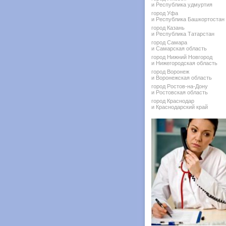
и Республика удмуртия
город Уфа
и Республика Башкортостан
город Казань
и Республика Татарстан
город Самара
и Самарская область
город Нижний Новгород
и Нижегородская область
город Воронеж
и Воронежская область
город Ростов-на-Дону
и Ростовская область
город Краснодар
и Краснодарский край