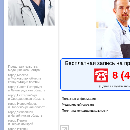
Бесплатная запись на пр
Представительства
медицинского центра:
8 (4
город Москва
и Московская область
консультации врачей
(Единая служба зап
город Санкт-Петербург
и Ленинградская область
город Екатеринбург
и Свердловская область
Полезная информация:
город Новосибирск
Медицинский словарь
и Новосибирская область
Политика конфиденциальности
город Челябинск
и Челябинская область
город Пермь
и Пермский край
город Ижевск