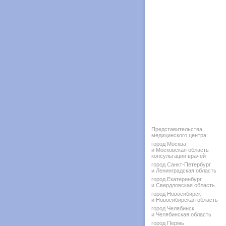
Представительства
медицинского центра:
город Москва
и Московская область
консультации врачей
город Санкт-Петербург
и Ленинградская область
город Екатеринбург
и Свердловская область
город Новосибирск
и Новосибирская область
город Челябинск
и Челябинская область
город Пермь