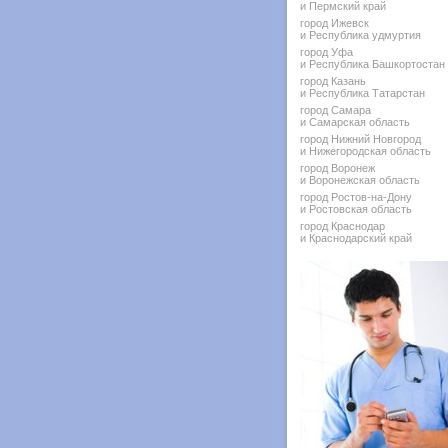
и Пермский край
город Ижевск
и Республика удмуртия
город Уфа
и Республика Башкортостан
город Казань
и Республика Татарстан
город Самара
и Самарская область
город Нижний Новгород
и Нижегородская область
город Воронеж
и Воронежская область
город Ростов-на-Дону
и Ростовская область
город Краснодар
и Краснодарский край