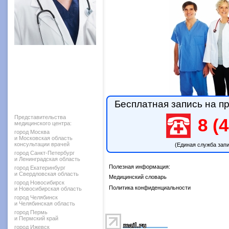
Бесплатная запись на пр
Представительства
8 (4
медицинского центра:
город Москва
и Московская область
консультации врачей
(Единая служба зап
город Санкт-Петербург
и Ленинградская область
Полезная информация:
город Екатеринбург
и Свердловская область
Медицинский словарь
город Новосибирск
Политика конфиденциальности
и Новосибирская область
город Челябинск
и Челябинская область
город Пермь
и Пермский край
город Ижевск