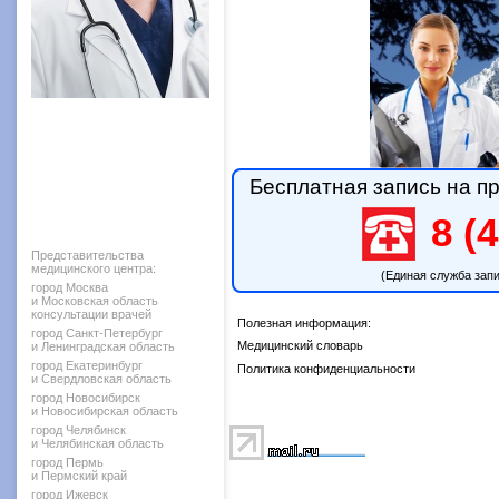
Бесплатная запись на пр
8 (4
Представительства
медицинского центра:
(Единая служба зап
город Москва
и Московская область
консультации врачей
Полезная информация:
город Санкт-Петербург
Медицинский словарь
и Ленинградская область
город Екатеринбург
Политика конфиденциальности
и Свердловская область
город Новосибирск
и Новосибирская область
город Челябинск
и Челябинская область
город Пермь
и Пермский край
город Ижевск