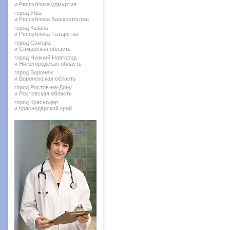
и Республика удмуртия
город Уфа
и Республика Башкортостан
город Казань
и Республика Татарстан
город Самара
и Самарская область
город Нижний Новгород
и Нижегородская область
город Воронеж
и Воронежская область
город Ростов-на-Дону
и Ростовская область
город Краснодар
и Краснодарский край