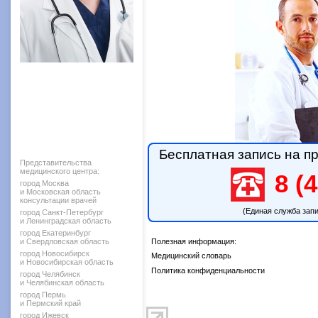
Бесплатная запись на пр
Представительства
медицинского центра:
8 (4
город Москва
и Московская область
консультации врачей
(Единая служба зап
город Санкт-Петербург
и Ленинградская область
город Екатеринбург
и Свердловская область
Полезная информация:
город Новосибирск
Медицинский словарь
и Новосибирская область
Политика конфиденциальности
город Челябинск
и Челябинская область
город Пермь
и Пермский край
город Ижевск